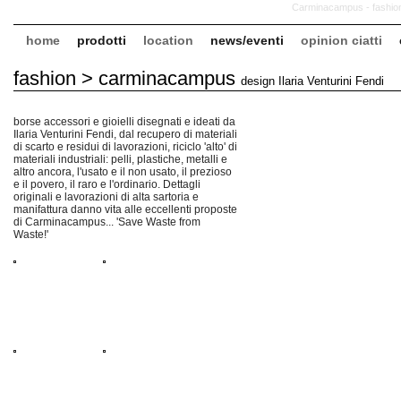
Carminacampus - fashion
home
prodotti
location
news/eventi
opinion ciatti
fashion > carminacampus
design Ilaria Venturini Fendi
borse accessori e gioielli disegnati e ideati da
Ilaria Venturini Fendi, dal recupero di materiali
di scarto e residui di lavorazioni, riciclo 'alto' di
materiali industriali: pelli, plastiche, metalli e
altro ancora, l'usato e il non usato, il prezioso
e il povero, il raro e l'ordinario. Dettagli
originali e lavorazioni di alta sartoria e
manifattura danno vita alle eccellenti proposte
di Carminacampus... 'Save Waste from
Waste!'